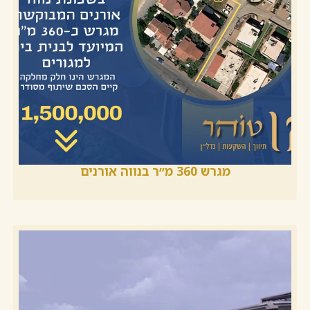
מגרש 360 מ״ר בנווה אורנים