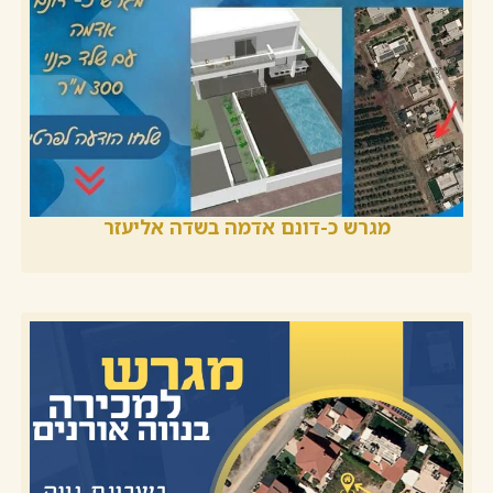
מגרש כ-דונם אדמה בשדה אליעזר